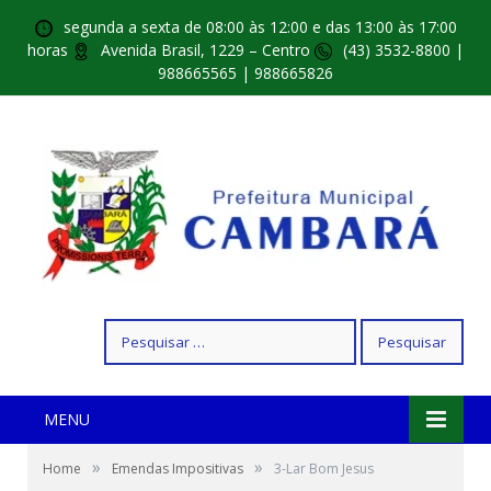
segunda a sexta de 08:00 às 12:00 e das 13:00 às 17:00
horas
Avenida Brasil, 1229 – Centro
(43) 3532-8800 |
988665565 | 988665826
Pesquisar
por:
MENU
»
»
Home
Emendas Impositivas
3-Lar Bom Jesus