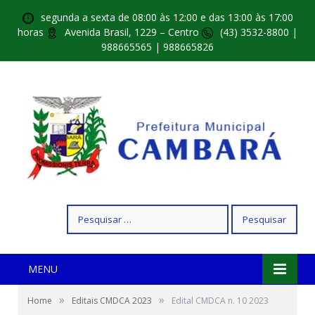
segunda a sexta de 08:00 às 12:00 e das 13:00 às 17:00
horas
Avenida Brasil, 1229 – Centro
(43) 3532-8800 |
988665565 | 988665826
Pesquisar
por:
MENU
»
»
Home
Editais CMDCA 2023
Edital CMDCA n. 10 2023