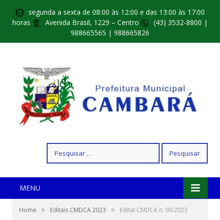
segunda a sexta de 08:00 às 12:00 e das 13:00 às 17:00
horas
Avenida Brasil, 1229 – Centro
(43) 3532-8800 |
988665565 | 988665826
Pesquisar
por:
MENU
»
»
Home
Editais CMDCA 2023
Edital CMDCA n. 09 2023