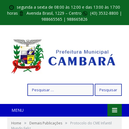
segunda a sexta de 08:00 às 12:00 e das 13:00 às 17:00
horas
Avenida Brasil, 1229 – Centro
(43) 3532-8800 |
988665565 | 988665826
Pesquisar
por:
MENU
»
»
Home
Demais Publicações
Protocolo do CME Infantil
Mundo Feliz