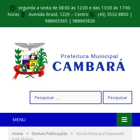
segunda a sexta de 08:00 às 12:00 e das 13:00 às 17:00
horas
Avenida Brasil, 1229 – Centro
(43) 3532-8800 |
988665565 | 988665826
Pesquisar
por:
MENU
»
»
Home
Demais Publicações
Escola Municipal Deputado
José Afonso