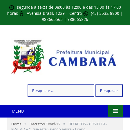
segunda a sexta de 08:00 às 12:00 e das 13:00 às 17:00
horas
Avenida Brasil, 1229 – Centro
(43) 3532-8800 |
988665565 | 988665826
Pesquisar
por:
MENU
»
»
Home
Decretos Covid-19
DECRETOS – COVID 19 –
RESUMO – O que está valendo agora – Limpo