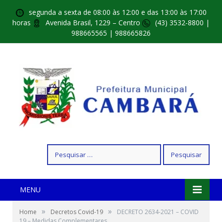
segunda a sexta de 08:00 às 12:00 e das 13:00 às 17:00
horas
Avenida Brasil, 1229 – Centro
(43) 3532-8800 |
988665565 | 988665826
Pesquisar
por:
MENU
»
»
Home
Decretos Covid-19
DECRETO 2634-2021 – COVID
19 – Medidas Complementares