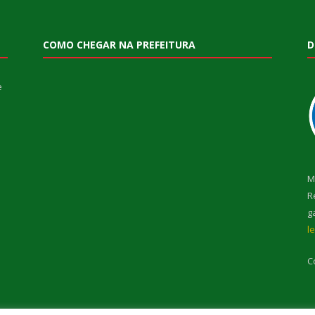
COMO CHEGAR NA PREFEITURA
D
e
M
R
g
l
C