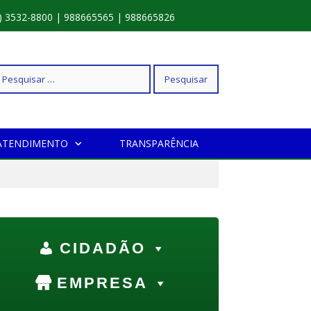
) 3532-8800 | 988665565 | 988665826
squisar
ATENDIMENTO
TRANSPARÊNCIA
r:
CIDADÃO
EMPRESA