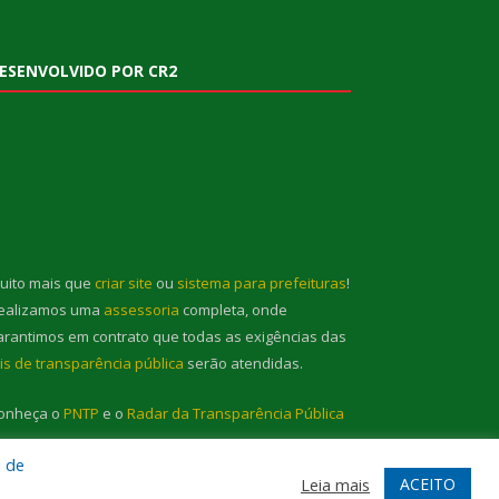
ESENVOLVIDO POR CR2
uito mais que
criar site
ou
sistema para prefeituras
!
ealizamos uma
assessoria
completa, onde
arantimos em contrato que todas as exigências das
eis de transparência pública
serão atendidas.
onheça o
PNTP
e o
Radar da Transparência Pública
a de
ACEITO
Leia mais