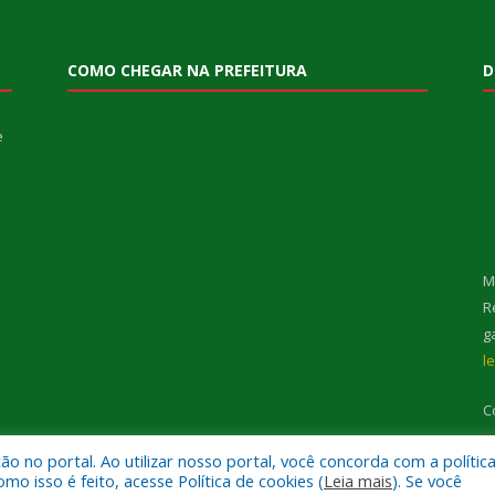
COMO CHEGAR NA PREFEITURA
D
e
M
R
g
l
C
 no portal. Ao utilizar nosso portal, você concorda com a polític
 isso é feito, acesse Política de cookies (
Leia mais
). Se você