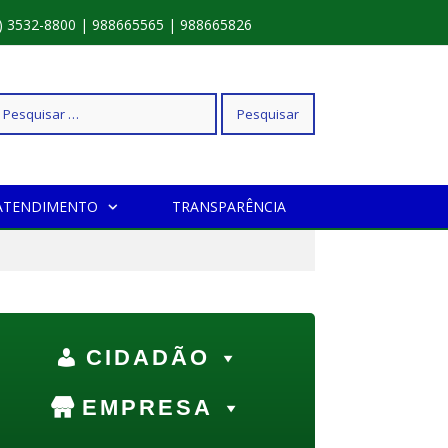
) 3532-8800 | 988665565 | 988665826
squisar
ATENDIMENTO
TRANSPARÊNCIA
r:
CIDADÃO
EMPRESA