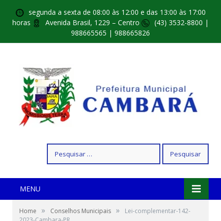
segunda a sexta de 08:00 às 12:00 e das 13:00 às 17:00
horas
Avenida Brasil, 1229 – Centro
(43) 3532-8800 |
988665565 | 988665826
Pesquisar
por:
MENU
»
»
Home
Conselhos Municipais
Lei-complementar-142-
2023-Cambara-PR