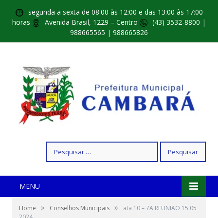
segunda a sexta de 08:00 às 12:00 e das 13:00 às 17:00
horas
Avenida Brasil, 1229 – Centro
(43) 3532-8800 |
988665565 | 988665826
Pesquisar
por:
MENU
»
»
Home
Conselhos Municipais
ata 10 – 7A REUNIAO 15 05
2024