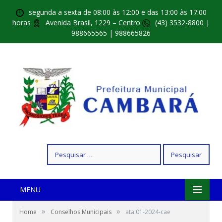
segunda a sexta de 08:00 às 12:00 e das 13:00 às 17:00
horas
Avenida Brasil, 1229 – Centro
(43) 3532-8800 |
988665565 | 988665826
Pesquisar
por:
MENU
»
»
Home
Conselhos Municipais
ata 01-2024-cae