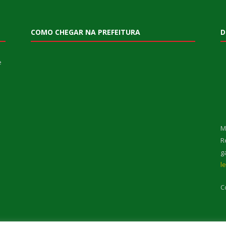
COMO CHEGAR NA PREFEITURA
D
e
M
R
g
l
C