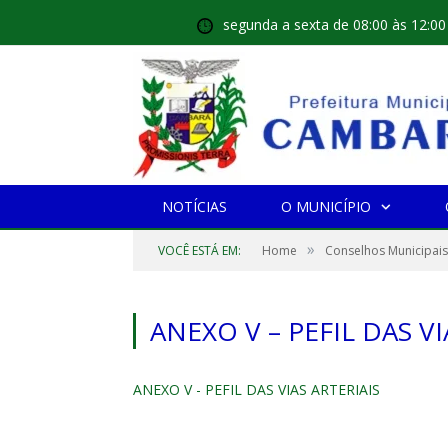
segunda a sexta de 08:00 às 12:00
NOTÍCIAS
O MUNICÍPIO
»
VOCÊ ESTÁ EM:
Home
Conselhos Municipais
ANEXO V – PEFIL DAS VI
ANEXO V - PEFIL DAS VIAS ARTERIAIS