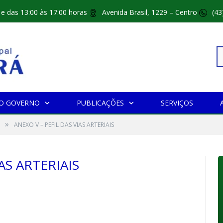
 e das 13:00 às 17:00 horas
Avenida Brasil, 1229 – Centro
(43
Pe
O GOVERNO
PUBLICAÇÕES
SERVIÇOS
»
po
ANEXO V – PEFIL DAS VIAS ARTERIAIS
AS ARTERIAIS