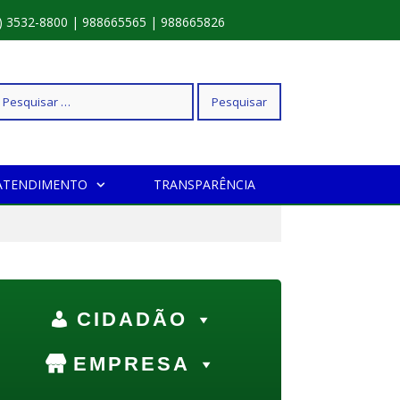
) 3532-8800 | 988665565 | 988665826
squisar
ATENDIMENTO
TRANSPARÊNCIA
r:
CIDADÃO
EMPRESA