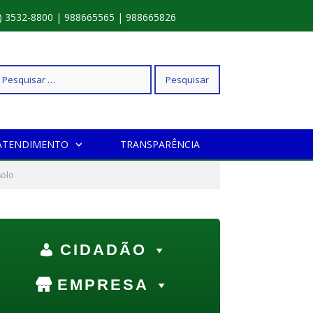
) 3532-8800 | 988665565 | 988665826
squisar
ATENDIMENTO
TRANSPARÊNCIA
r:
Solo
CIDADÃO
EMPRESA