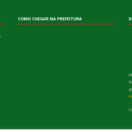
COMO CHEGAR NA PREFEITURA
D
e
M
R
g
l
C