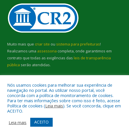
Muito mais que
criar site
ou
sistema para prefeituras
!
Realizamos uma
assessoria
completa, onde garantimos em
contrato que todas as exigências das
leis de transparência
pública
serão atendidas.
Conheça o
PNTP
e o
Radar da Transparência Pública
Nós usamos cookies para melhorar sua experiência de
navegação no portal. Ao utilizar nosso portal, você
concorda com a política de monitoramento de cookies.
Para ter mais informações sobre como isso é feito, acesse
Política de cookies (
Leia mais
). Se você concorda, clique em
Todos os direitos reservados a Prefeitura Municipal de Cambará.
ACEITO.
Mapa do Site
Acessar Área Administrativa
ACEITO
Leia mais
Acessar Webmail