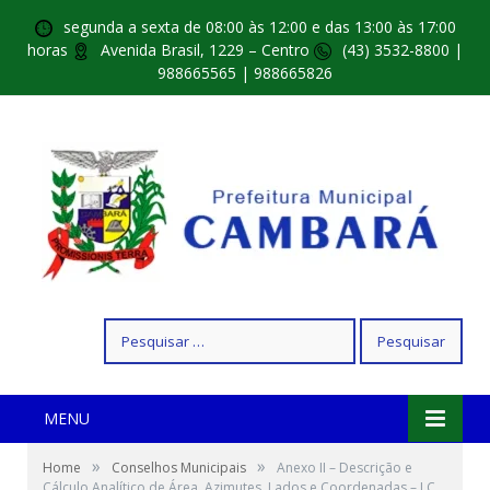
segunda a sexta de 08:00 às 12:00 e das 13:00 às 17:00
horas
Avenida Brasil, 1229 – Centro
(43) 3532-8800 |
988665565 | 988665826
Pesquisar
por:
MENU
»
»
Home
Conselhos Municipais
Anexo II – Descrição e
Cálculo Analítico de Área, Azimutes, Lados e Coordenadas – LC