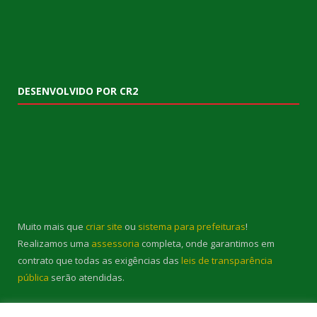
DESENVOLVIDO POR CR2
Muito mais que
criar site
ou
sistema para prefeituras
!
Realizamos uma
assessoria
completa, onde garantimos em
contrato que todas as exigências das
leis de transparência
pública
serão atendidas.
Conheça o
PNTP
e o
Radar da Transparência Pública