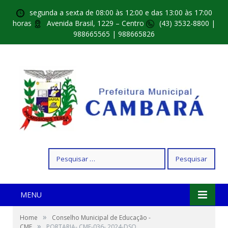
segunda a sexta de 08:00 às 12:00 e das 13:00 às 17:00
horas
Avenida Brasil, 1229 – Centro
(43) 3532-8800 |
988665565 | 988665826
Pesquisar
por:
MENU
»
Home
Conselho Municipal de Educação -
»
CME
PORTARIA- CME-036- 2024-DSO