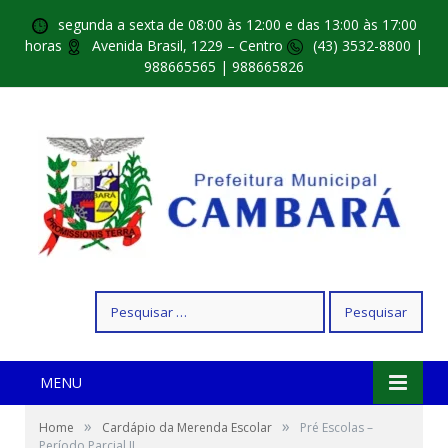
segunda a sexta de 08:00 às 12:00 e das 13:00 às 17:00
horas
Avenida Brasil, 1229 – Centro
(43) 3532-8800 |
988665565 | 988665826
Pesquisar
por:
MENU
»
»
Home
Cardápio da Merenda Escolar
Pré Escolas –
Período Parcial II