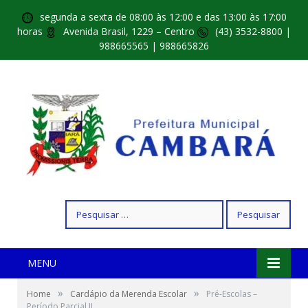
segunda a sexta de 08:00 às 12:00 e das 13:00 às 17:00
horas
Avenida Brasil, 1229 – Centro
(43) 3532-8800 |
988665565 | 988665826
Pesquisar
por:
MENU
»
»
Home
Cardápio da Merenda Escolar
Pré-Escolas –
Período Parcial II