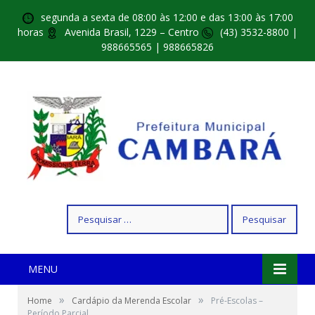
segunda a sexta de 08:00 às 12:00 e das 13:00 às 17:00
horas
Avenida Brasil, 1229 – Centro
(43) 3532-8800 |
988665565 | 988665826
Pesquisar
por:
MENU
»
»
Home
Cardápio da Merenda Escolar
Pré-Escolas –
Período Parcial