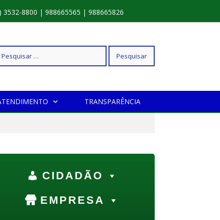
) 3532-8800 | 988665565 | 988665826
squisar
ATENDIMENTO
TRANSPARÊNCIA
r:
CIDADÃO
EMPRESA