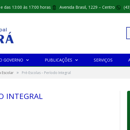
 e das 13:00 às 17:00 horas
Avenida Brasil, 1229 – Centro
(43
Pe
O GOVERNO
PUBLICAÇÕES
SERVIÇOS
»
po
 Escolar
Pré-Escolas – Período Integral
O INTEGRAL