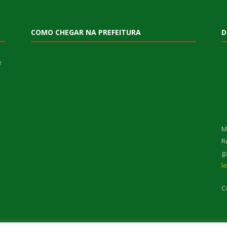
COMO CHEGAR NA PREFEITURA
D
e
M
R
g
l
C