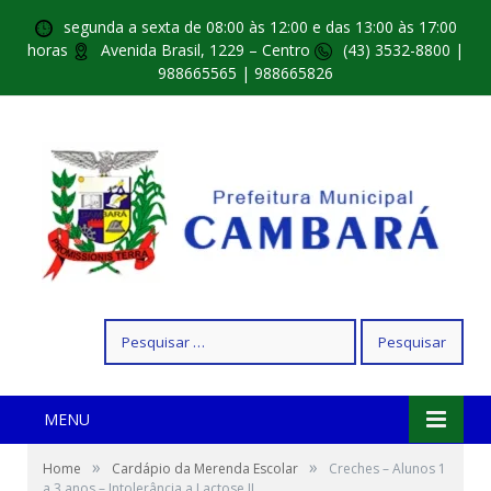
segunda a sexta de 08:00 às 12:00 e das 13:00 às 17:00
horas
Avenida Brasil, 1229 – Centro
(43) 3532-8800 |
988665565 | 988665826
Pesquisar
por:
MENU
»
»
Home
Cardápio da Merenda Escolar
Creches – Alunos 1
a 3 anos – Intolerância a Lactose II