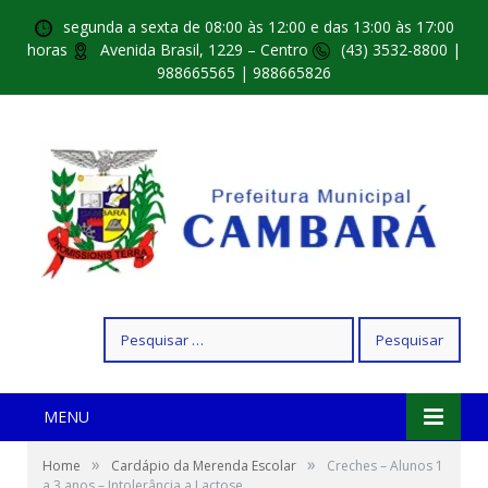
segunda a sexta de 08:00 às 12:00 e das 13:00 às 17:00
horas
Avenida Brasil, 1229 – Centro
(43) 3532-8800 |
988665565 | 988665826
Pesquisar
por:
MENU
»
»
Home
Cardápio da Merenda Escolar
Creches – Alunos 1
a 3 anos – Intolerância a Lactose