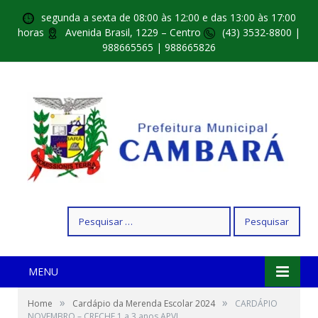
segunda a sexta de 08:00 às 12:00 e das 13:00 às 17:00
horas
Avenida Brasil, 1229 – Centro
(43) 3532-8800 |
988665565 | 988665826
Pesquisar
por:
MENU
»
»
Home
Cardápio da Merenda Escolar 2024
CARDÁPIO
NOVEMBRO – CRECHE 1 a 3 anos APVL