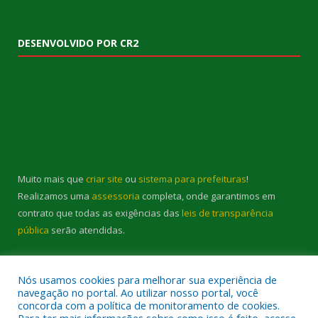
DESENVOLVIDO POR CR2
Muito mais que
criar site
ou
sistema para prefeituras
!
Realizamos uma
assessoria
completa, onde garantimos em
contrato que todas as exigências das
leis de transparência
pública
serão atendidas.
Conheça o
PNTP
e o
Radar da Transparência Pública
Nós usamos cookies para melhorar sua experiência de
navegação no portal. Ao utilizar nosso portal, você
concorda com a política de monitoramento de cookies.