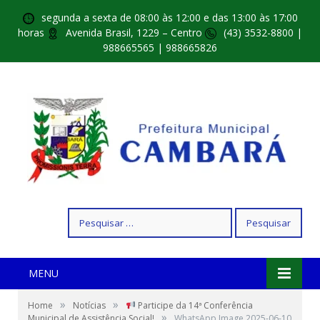
segunda a sexta de 08:00 às 12:00 e das 13:00 às 17:00
horas
Avenida Brasil, 1229 – Centro
(43) 3532-8800 |
988665565 | 988665826
Pesquisar
por:
MENU
»
»
Home
Notícias
Participe da 14ª Conferência
»
Municipal de Assistência Social!
WhatsApp Image 2025-06-10