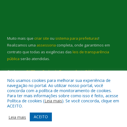
Muito mais que
criar site
ou
sistema para prefeituras
!
Realizamos uma
assessoria
completa, onde garantimos em
contrato que todas as exigências das
leis de transparência
pública
serão atendidas.
Conheça o
PNTP
e o
Radar da Transparência Pública
Nós usamos cookies para melhorar sua experiência de
navegação no portal. Ao utilizar nosso portal, você
concorda com a política de monitoramento de cookies.
Para ter mais informações sobre como isso é feito, acesse
Política de cookies (
Leia mais
). Se você concorda, clique em
Todos os direitos reservados a Prefeitura Municipal de Cambará.
ACEITO.
Mapa do Site
Acessar Área Administrativa
ACEITO
Leia mais
Acessar Webmail