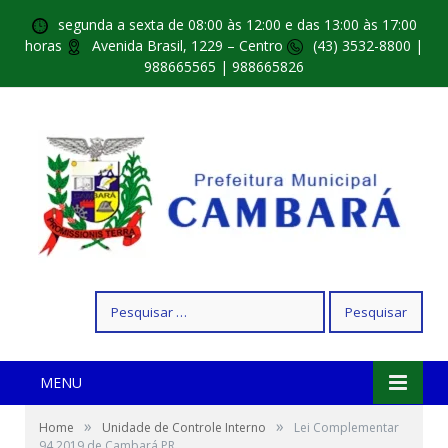
segunda a sexta de 08:00 às 12:00 e das 13:00 às 17:00
horas
Avenida Brasil, 1229 – Centro
(43) 3532-8800 |
988665565 | 988665826
Pesquisar
por:
MENU
»
»
Home
Unidade de Controle Interno
Lei Complementar
94 2019 de Cambará PR