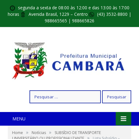
segunda a sexta de 08:00 às 12:00 e das 13:00 às 17:00
horas
Avenida Brasil, 1229 – Centro
(43) 3532-8800 |
988665565 | 988665826
Pesquisar
por:
MENU
»
»
Home
Notícias
SUBSÍDIO DE TRANSPORTE
»
UNIVERSITÁRIO OU PROFISSIONALIZANTE
Lista Subsídio –