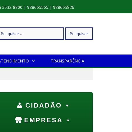
) 3532-8800 | 988665565 | 988665826
squisar
ATENDIMENTO
TRANSPARÊNCIA
r:
CIDADÃO
EMPRESA