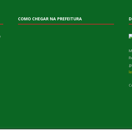
COMO CHEGAR NA PREFEITURA
D
e
M
R
g
l
C