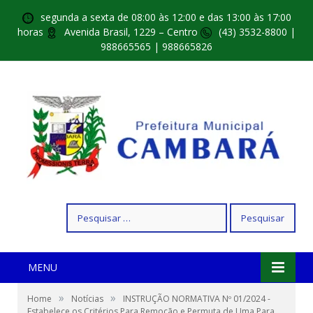
segunda a sexta de 08:00 às 12:00 e das 13:00 às 17:00
horas
Avenida Brasil, 1229 – Centro
(43) 3532-8800 |
988665565 | 988665826
Pesquisar
por:
MENU
»
»
Home
Notícias
INSTRUÇÃO NORMATIVA Nº 01/2024 -
Estabelece os Critérios Para Remoção e Permuta de Uma Para